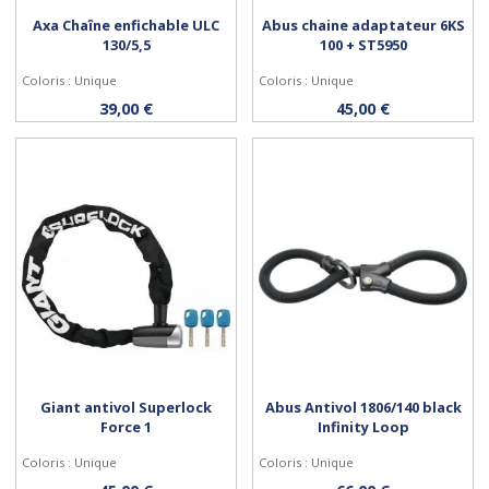
Axa Chaîne enfichable ULC
Abus chaine adaptateur 6KS
130/5,5
100 + ST5950
Coloris : Unique
Coloris : Unique
Acheter
Acheter
39,00 €
45,00 €
Giant antivol Superlock
Abus Antivol 1806/140 black
Force 1
Infinity Loop
Coloris : Unique
Coloris : Unique
Acheter
Acheter