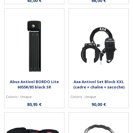
45,00 €
66,00 €
Abus Antivol BORDO Lite
Axa Antivol Set Block XXL
6055K/85 black SR
(cadre + chaîne + sacoche)
Coloris : Unique
Coloris : Unique
Acheter
Acheter
80,95 €
90,00 €