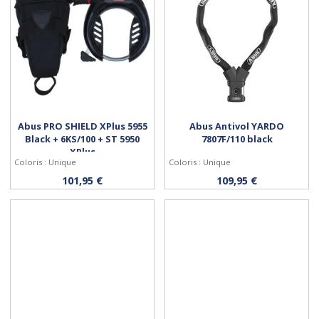
Abus PRO SHIELD XPlus 5955
Abus Antivol YARDO
Black + 6KS/100 + ST 5950
7807F/110 black
XPlus
Coloris : Unique
Coloris : Unique
Acheter
Acheter
101,95 €
109,95 €