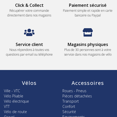
Click & Collect
Paiement sécurisé
Récupérer votre commande
Paiement simple et rapide en carte
directement dans nos magasins
bancaire ou Paypal
Service client
Magasins physiques
Nous répondons à toutes vos
Plus de 30 personnes sont à votre
questions par email ou téléphone
service dans nos magasins de vélo
Vélos
Accessoires
Ville - VTC
Roues - Pneus
Vélo Pliable
Pièces détachées
Vélo électrique
Transport
VTT
Confort
Vélo de route
Sécurité
Gravel
Equipements