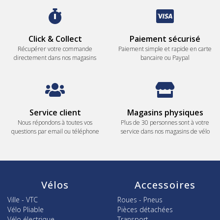
Click & Collect
Paiement sécurisé
Récupérer votre commande
Paiement simple et rapide en carte
directement dans nos magasins
bancaire ou Paypal
Service client
Magasins physiques
Nous répondons à toutes vos
Plus de 30 personnes sont à votre
questions par email ou téléphone
service dans nos magasins de vélo
Vélos
Accessoires
Ville - VTC
Roues - Pneus
Vélo Pliable
Pièces détachées
Vélo électrique
Transport