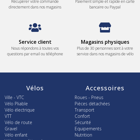
Récupérer votre commande
Paiement simple et rapide en carte
directement dans nos magasins
bancaire ou Paypal
Service client
Magasins physiques
Nous répondons à toutes vos
Plus de 30 personnes sont à votre
questions par email ou téléphone
service dans nos magasins de vélo
Vélos
Accessoires
Ville - VTC
Roues - Pneus
Vélo Pliable
Pièces détachées
Vélo électrique
Transport
VTT
Confort
Vélo de route
Sécurité
Gravel
Equipements
Vélo enfant
Nutrition