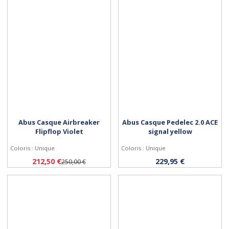
Abus Casque Airbreaker
Abus Casque Pedelec 2.0 ACE
Flipflop Violet
signal yellow
Coloris : Unique
Coloris : Unique
Personnaliser
Personnaliser
212,50 €
229,95 €
250,00 €