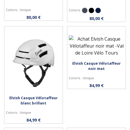
Coloris : Unique
Coloris :
Noir
Noir brillant
Bleu nuit brillant
Personnaliser
Personnaliser
80,00 €
80,00 €
Elvish Casque Vélotaffeur
Personnaliser
noir mat
Coloris : Unique
84,99 €
Elvish Casque Vélotaffeur
blanc brillant
Coloris : Unique
Personnaliser
84,99 €