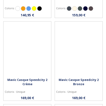
Coloris :
Coloris :
Blanc
Orange
Bleu
Jaune
Noir mat
Noir
Papyrus
English green
Navy blazer
Hypershift
Personnaliser
Personnaliser
140,95 €
159,00 €
Mavic Casque Speedcity 2
Mavic Casque Speedcity 2
Crème
Bronze
Coloris : Unique
Coloris : Unique
Personnaliser
Personnaliser
169,00 €
169,00 €