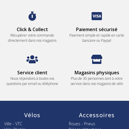
Click & Collect
Paiement sécurisé
Récupérer votre commande
Paiement simple et rapide en carte
directement dans nos magasins
bancaire ou Paypal
Service client
Magasins physiques
Nous répondons à toutes vos
Plus de 30 personnes sont à votre
questions par email ou téléphone
service dans nos magasins de vélo
Vélos
Accessoires
Ville - VTC
Roues - Pneus