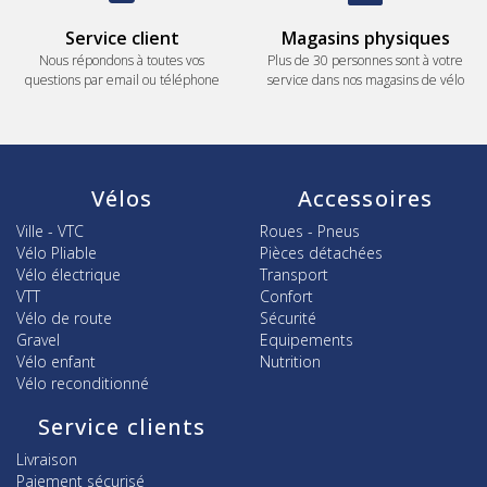
Service client
Magasins physiques
Nous répondons à toutes vos
Plus de 30 personnes sont à votre
questions par email ou téléphone
service dans nos magasins de vélo
Vélos
Accessoires
Ville - VTC
Roues - Pneus
Vélo Pliable
Pièces détachées
Vélo électrique
Transport
VTT
Confort
Vélo de route
Sécurité
Gravel
Equipements
Vélo enfant
Nutrition
Vélo reconditionné
Service clients
Livraison
Paiement sécurisé