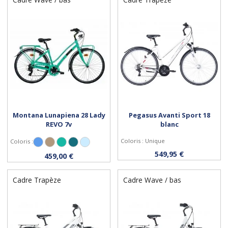
Montana Lunapiena 28 Lady
Pegasus Avanti Sport 18
REVO 7v
blanc
Coloris : Unique
Coloris :
Bleu
Noisette
Celeste
Pétrole
Bleu Ciel
Personnaliser
Personnaliser
549,95 €
459,00 €
Cadre Trapèze
Cadre Wave / bas