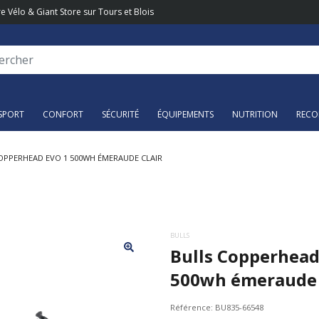
e Vélo & Giant Store sur Tours et Blois
SPORT
CONFORT
SÉCURITÉ
ÉQUIPEMENTS
NUTRITION
RECO
OPPERHEAD EVO 1 500WH ÉMERAUDE CLAIR
BULLS
Bulls Copperhead
500wh émeraude 
Référence:
BU835-66548