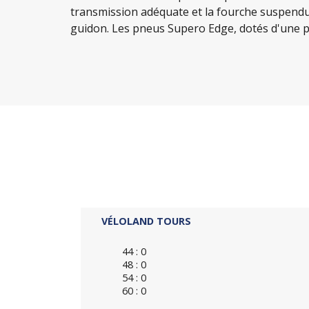
transmission adéquate et la fourche suspendu
guidon. Les pneus Supero Edge, dotés d'une p
VÉLOLAND TOURS
44 : 0
48 : 0
54 : 0
60 : 0