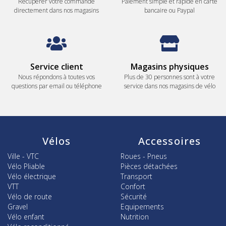
Récupérer votre commande
Paiement simple et rapide en carte
directement dans nos magasins
bancaire ou Paypal
Service client
Magasins physiques
Nous répondons à toutes vos
Plus de 30 personnes sont à votre
questions par email ou téléphone
service dans nos magasins de vélo
Vélos
Accessoires
Ville - VTC
Roues - Pneus
Vélo Pliable
Pièces détachées
Vélo électrique
Transport
VTT
Confort
Vélo de route
Sécurité
Gravel
Equipements
Vélo enfant
Nutrition