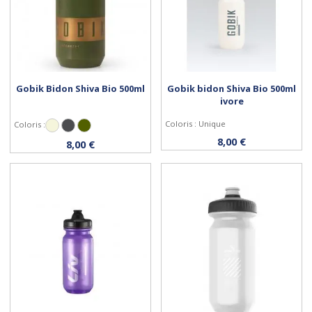
Gobik Bidon Shiva Bio 500ml
Gobik bidon Shiva Bio 500ml
ivore
Coloris : Unique
Coloris :
Beige
Gris Anthracite
Kaki
Personnaliser
Acheter
8,00 €
8,00 €