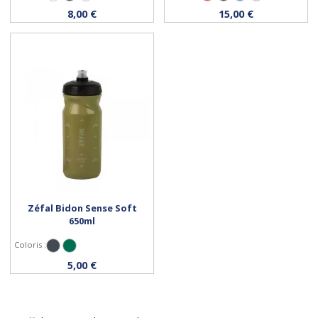
Personnaliser
Personnaliser
8,00 €
15,00 €
Zéfal Bidon Sense Soft
650ml
Coloris :
Noir
Olive
Personnaliser
5,00 €