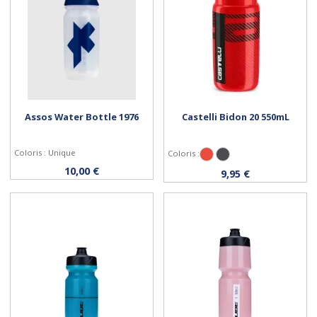
Assos Water Bottle 1976
Castelli Bidon 20 550mL
Coloris : Unique
Coloris :
Rouge
Gris Anthracite
Acheter
Personnaliser
10,00 €
9,95 €