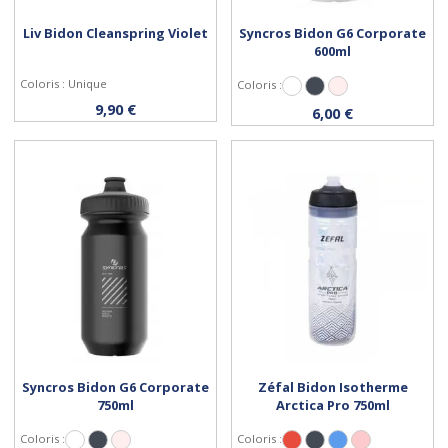
Liv Bidon Cleanspring Violet
Syncros Bidon G6 Corporate
600ml
Coloris : Unique
Coloris :
Blanc
Noir
Transparent
Personnaliser
Personnaliser
9,90 €
6,00 €
Syncros Bidon G6 Corporate
Zéfal Bidon Isotherme
750ml
Arctica Pro 750ml
Coloris :
Coloris :
Blanc
Noir
Transparent
Rouge
Noir
Bleu
Rose