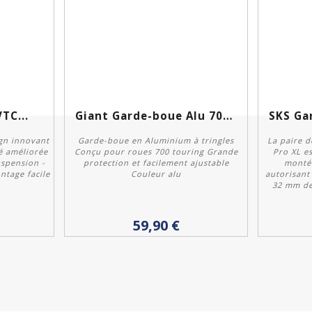
TC...
Giant Garde-boue Alu 700...
ign innovant
Garde-boue en Aluminium à tringles
La paire 
té améliorée
Conçu pour roues 700 touring Grande
Pro XL e
uspension -
protection et facilement ajustable
monté 
ntage facile
Couleur alu
autorisant
32 mm de 
Acheter
59,90 €