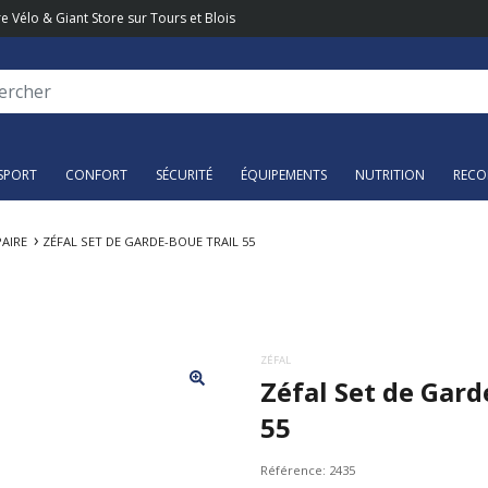
e Vélo & Giant Store sur Tours et Blois
SPORT
CONFORT
SÉCURITÉ
ÉQUIPEMENTS
NUTRITION
RECO
PAIRE
ZÉFAL SET DE GARDE-BOUE TRAIL 55
ZÉFAL
Zéfal Set de Gard
55
Référence:
2435