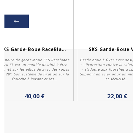
SKS Garde-Boue RaceBlade Pro
SKS Garde-Boue V
La paire de garde-boue SKS Raceblade
Garde boue à fixer avec des
Pro XL est un modèle destiné à être
: - Protection contre la sale
monté sur les vélos de avec des roues
- s'adapte aux fourches a s
de 28". Son système de fixation sur la
Support en acier pour un mo
fourche à l'avant et les...
et sécurisé...
Acheter
Acheter
40,00 €
22,00 €