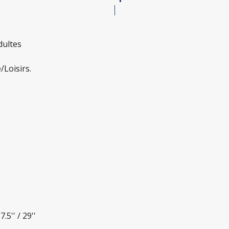
dultes
/Loisirs.
.5'' / 29''