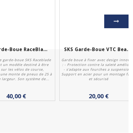
SKS Garde-Boue RaceBlade...
SKS Garde-Boue VTC Beavertail
de garde-boue SKS Raceblade
Garde boue à fixer avec design innova
st un modèle destiné à être
: - Protection contre la saleté amélior
sur les vélos de course,
- s'adapte aux fourches a suspension 
 une monte de pneus de 25 à
Support en acier pour un montage faci
largeur. Son système de...
et sécurisé
Acheter
Acheter
40,00 €
20,00 €