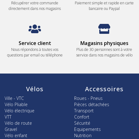
Récupérer votre commande
Paiement simple et rapide en carte
directement dans nos magasins
bancaire ou Paypal
Service client
Magasins physiques
Nous répondons à toutes vos
Plus de 30 personnes sont à votre
questions par email ou téléphone
service dans nos magasins de vélo
Vélos
Accessoires
Ville - VTC
Roues - Pneus
Vélo Pliable
Pièces détachées
Vélo électrique
Transport
VTT
Confort
Vélo de route
Sécurité
Gravel
Equipements
Vélo enfant
Nutrition