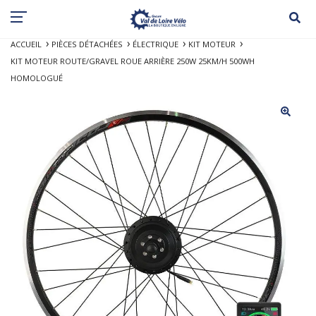
ACCUEIL
PIÈCES DÉTACHÉES
ÉLECTRIQUE
KIT MOTEUR
KIT MOTEUR ROUTE/GRAVEL ROUE ARRIÈRE 250W 25KM/H 500WH
HOMOLOGUÉ