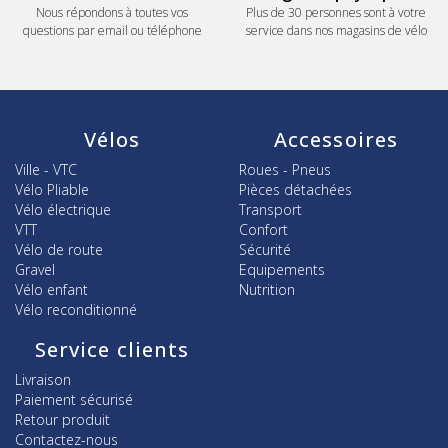
Nous répondons à toutes vos
Plus de 30 personnes sont à votre
questions par email ou téléphone
service dans nos magasins de vélo
Vélos
Accessoires
Ville - VTC
Roues - Pneus
Vélo Pliable
Pièces détachées
Vélo électrique
Transport
VTT
Confort
Vélo de route
Sécurité
Gravel
Equipements
Vélo enfant
Nutrition
Vélo reconditionné
Service clients
Livraison
Paiement sécurisé
Retour produit
Contactez-nous