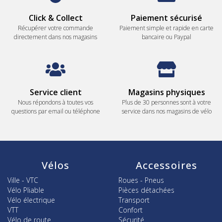
Click & Collect
Paiement sécurisé
Récupérer votre commande
Paiement simple et rapide en carte
directement dans nos magasins
bancaire ou Paypal
Service client
Magasins physiques
Nous répondons à toutes vos
Plus de 30 personnes sont à votre
questions par email ou téléphone
service dans nos magasins de vélo
Vélos
Accessoires
Ville - VTC
Roues - Pneus
Vélo Pliable
Pièces détachées
Vélo électrique
Transport
VTT
Confort
Vélo de route
Sécurité