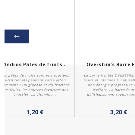
Andros Pâtes de fruits...
Overstim's Barre F
Les pâtes de fruits sont vos soutiens
La barre fruitée OVERSTIM.s
nutritionnels pendant votre effort.
fruits et vitamine C naturel
Comment ? Du glucose et du fructose
une énergie progressive 
des fruits, les sources favorites des
d'effort. La barre fruit
muscles. La vitamine...
délicieusement savoureuse
Acheter
Personnaliser
1,20 €
3,20 €