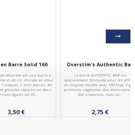
en Barre Solid 160
Overstim's Authentic Bar
 de Maurten est une barre à
La barre AUTHENTIC BAR est
ne et de riz, divisée en deux
spécialement formulée pour les effort
 1 paquet, 2 mini-barres. 40
de longues durées avec 190 kcal, 6 g d
e glucides répartis en deux
protéines végétales, des électrolytes e
tions égales de 20...
des vitamines. Avec sa...
Acheter
Personnaliser
3,50 €
2,75 €