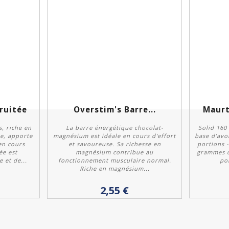
ruitée
Overstim's Barre...
Maurt
, riche en
La barre énergétique chocolat-
Solid 160
le, apporte
magnésium est idéale en cours d'effort
base d’avoi
en cours
et savoureuse. Sa richesse en
portions -
ée est
magnésium contribue au
grammes d
 et de...
fonctionnement musculaire normal.
por
Personnaliser
Riche en magnésium...
2,55 €