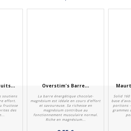
uits...
Overstim's Barre...
Maurt
s soutiens
La barre énergétique chocolat-
Solid 160
e effort.
magnésium est idéale en cours d'effort
base d’avoi
u fructose
et savoureuse. Sa richesse en
portions -
orites des
magnésium contribue au
grammes d
...
fonctionnement musculaire normal.
por
Personnaliser
Riche en magnésium...