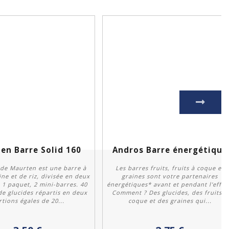
en Barre Solid 160
Andros Barre énergétique
 de Maurten est une barre à
Les barres fruits, fruits à coque et
ne et de riz, divisée en deux
graines sont votre partenaires
 1 paquet, 2 mini-barres. 40
énergétiques* avant et pendant l'effor
e glucides répartis en deux
Comment ? Des glucides, des fruits à
tions égales de 20...
coque et des graines qui...
Acheter
Personnaliser