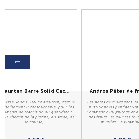
Maurten Barre Solid Cacao 160
Andros Pâtes de fr
a barre Solid C 160 de Maurten, c’est le
Les pâtes de fruits sont vo
ravitaillement incontournable, pour les
nutritionnels pendant votr
moments de transition du quotidien :
Comment ? Du glucose et d
ur le chemin de la piscine, du stade, de
des fruits, les sources fav
la course,...
muscles. La vitamine
Acheter
Acheter