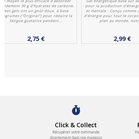
Le moyen le plus efficace d'absorber
Gel énergétique basé sur d
apidement 30 g d'hydrates de carbone.
pour la production d'énerg
Nos gels ont un goût doux, à base
et mentale : Conçu comme 
d'agrumes ("Original") pour réduire la
d'énergie pour tout le corps
fatigue gustative pendant...
plan au monde, notre
Acheter
Personnaliser
2,75 €
2,99 €
Click & Collect
Récupérer votre commande
Pa
directement dans nos magasins