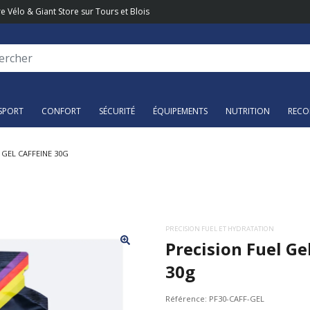
e Vélo & Giant Store sur Tours et Blois
SPORT
CONFORT
SÉCURITÉ
ÉQUIPEMENTS
NUTRITION
RECO
 GEL CAFFEINE 30G
PRECISION FUEL ET HYDRATATION
Precision Fuel Ge
30g
Référence:
PF30-CAFF-GEL