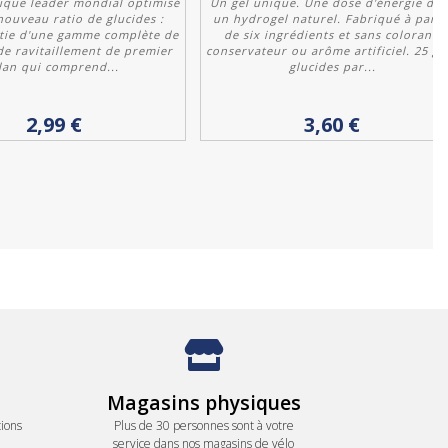
ique leader mondial optimisé
Un gel unique. Une dose d'énergie da
nouveau ratio de glucides :
un hydrogel naturel. Fabriqué à parti
rtie d'une gamme complète de
de six ingrédients et sans colorant,
de ravitaillement de premier
conservateur ou arôme artificiel. 25 g 
lan qui comprend...
glucides par...
Acheter
Acheter
2,99 €
3,60 €
Magasins physiques
ions
Plus de 30 personnes sont à votre
service dans nos magasins de vélo