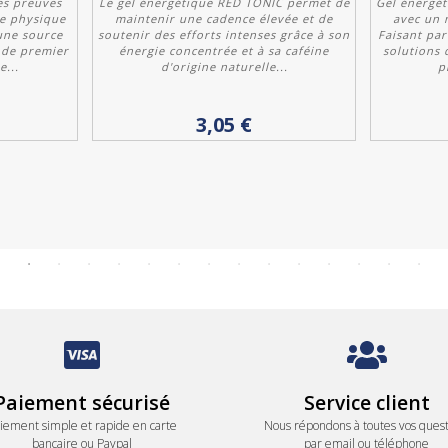
es preuves
Le gel énergétique RED TONIC permet de
Gel énergét
ie physique
maintenir une cadence élevée et de
avec un 
une source
soutenir des efforts intenses grâce à son
Faisant pa
 de premier
énergie concentrée et à sa caféine
solutions 
...
d'origine naturelle...
p
Personnaliser
3,05 €
Paiement sécurisé
Service client
iement simple et rapide en carte
Nous répondons à toutes vos quest
bancaire ou Paypal
par email ou téléphone