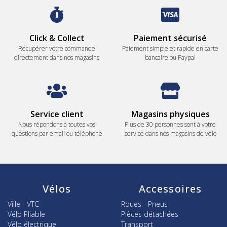
Click & Collect
Paiement sécurisé
Récupérer votre commande
Paiement simple et rapide en carte
directement dans nos magasins
bancaire ou Paypal
Service client
Magasins physiques
Nous répondons à toutes vos
Plus de 30 personnes sont à votre
questions par email ou téléphone
service dans nos magasins de vélo
Vélos
Accessoires
Ville - VTC
Roues - Pneus
Vélo Pliable
Pièces détachées
Vélo électrique
Transport