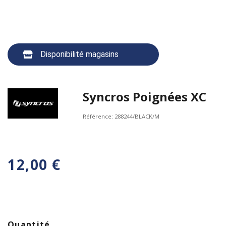
Disponibilité magasins
Syncros Poignées XC
Référence:
288244/BLACK/M
12,00 €
Quantité