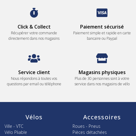
Click & Collect
Paiement sécurisé
Récupérer votre commande
Paiement simple et rapide en carte
directement dans nos magasins
bancaire ou Paypal
Service client
Magasins physiques
Nous répondons à toutes vos
Plus de 30 personnes sont à votre
questions par email ou téléphone
service dans nos magasins de vélo
Vélos
Accessoires
Ville - VTC
Roues - Pneus
Vélo Pliable
Pièces détachées