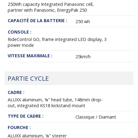
250Wh capacity Integrated Panasonic cell,
partner with Panasonic, EnergyPak 250
CAPACITÉ DE LA BATTERIE :
250 wh
CONSOLE :
RideControl GO, frame integrated LED display, 3
power mode
VITESSE MAXIMALE :
25km/h
PARTIE CYCLE
CADRE :
ALUXX aluminum, ⅛" head tube, 148mm drop-
out, integrated KS18 kickstand mount
TYPE DE CADRE :
Classique / Diamant
FOURCHE :
ALUXX aluminium, ⅛" steerer