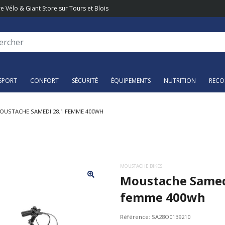
e Vélo & Giant Store sur Tours et Blois
SPORT
CONFORT
SÉCURITÉ
ÉQUIPEMENTS
NUTRITION
RECO
OUSTACHE SAMEDI 28.1 FEMME 400WH
MOUSTACHE BIKES
Moustache Samed
femme 400wh
Référence:
SA28O0139210