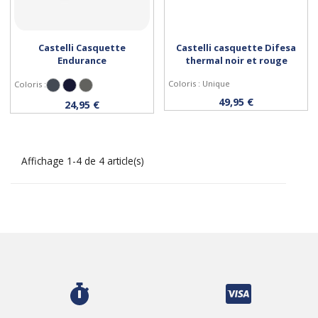
Castelli Casquette
Castelli casquette Difesa
Endurance
thermal noir et rouge
Coloris : Unique
Coloris :
Noir
Bleu Foncé
Gris Forêt
Personnaliser
Acheter
49,95 €
24,95 €
Affichage 1-4 de 4 article(s)