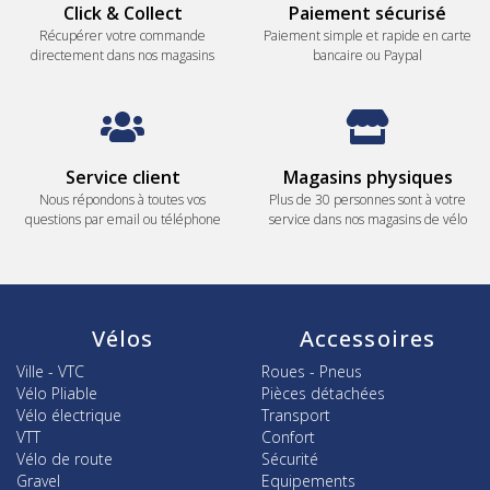
Click & Collect
Paiement sécurisé
Récupérer votre commande
Paiement simple et rapide en carte
directement dans nos magasins
bancaire ou Paypal
Service client
Magasins physiques
Nous répondons à toutes vos
Plus de 30 personnes sont à votre
questions par email ou téléphone
service dans nos magasins de vélo
Vélos
Accessoires
Ville - VTC
Roues - Pneus
Vélo Pliable
Pièces détachées
Vélo électrique
Transport
VTT
Confort
Vélo de route
Sécurité
Gravel
Equipements