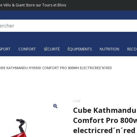
e Vélo & Giant Store sur Tours et Blois
SPORT
CONFORT
SÉCURITÉ
ÉQUIPEMENTS
NUTRITION
RECO
UBE KATHMANDU HYBRID COMFORT PRO 800WH ELECTRICRED´N´RED
CUBE
Cube Kathmandu
Comfort Pro 800
electricred´n´red