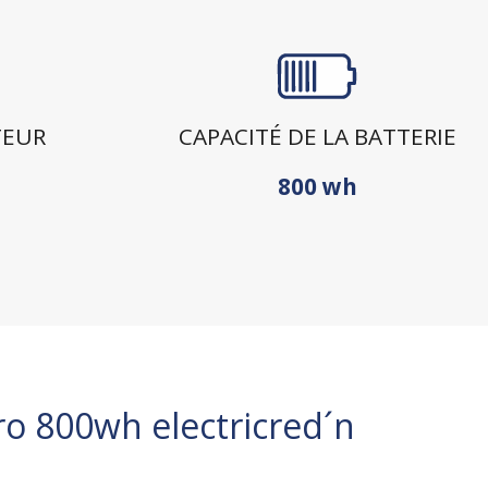
TEUR
CAPACITÉ DE LA BATTERIE
800 wh
o 800wh electricred´n