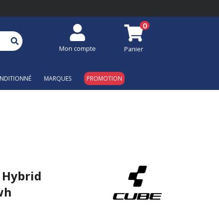
0
Mon compte
Panier
search
NDITIONNÉ
MARQUES
PROMOTION
 Hybrid
wh