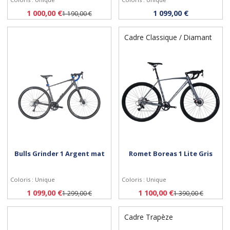
Personnaliser
Personnaliser
1 000,00 €
1 099,00 €
1 190,00 €
Cadre Classique / Diamant
Bulls Grinder 1 Argent mat
Romet Boreas 1 Lite Gris
Coloris : Unique
Coloris : Unique
Personnaliser
Personnaliser
1 099,00 €
1 100,00 €
1 299,00 €
1 390,00 €
Cadre Trapèze