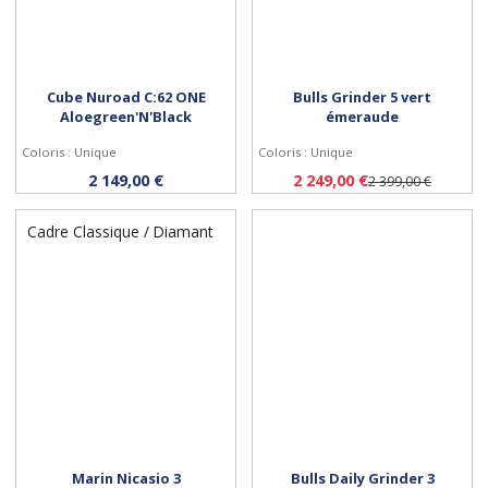
Cube Nuroad C:62 ONE
Bulls Grinder 5 vert
Aloegreen'N'Black
émeraude
Coloris : Unique
Coloris : Unique
Personnaliser
Personnaliser
2 149,00 €
2 249,00 €
2 399,00 €
Cadre Classique / Diamant
Marin Nicasio 3
Bulls Daily Grinder 3