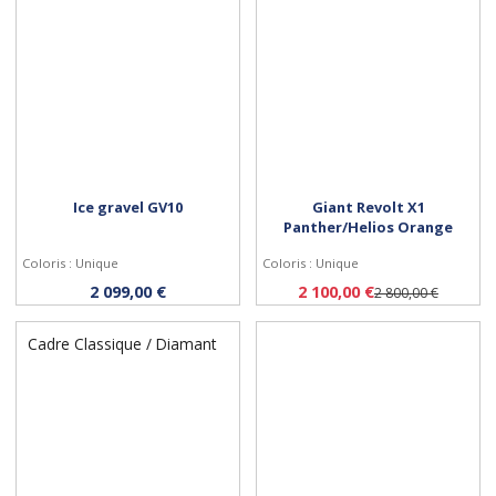
Ice gravel GV10
Giant Revolt X1
Panther/Helios Orange
Coloris : Unique
Coloris : Unique
Personnaliser
Personnaliser
2 099,00 €
2 100,00 €
2 800,00 €
Cadre Classique / Diamant