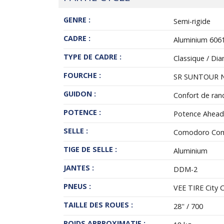
GENRE :
Semi-rigide
CADRE :
Aluminium 606
TYPE DE CADRE :
Classique / Di
FOURCHE :
SR SUNTOUR 
GUIDON :
Confort de ra
POTENCE :
Potence Ahead 
SELLE :
Comodoro Com
TIGE DE SELLE :
Aluminium
JANTES :
DDM-2
PNEUS :
VEE TIRE City C
TAILLE DES ROUES :
28'' / 700
POIDS APPROXIMATIF :