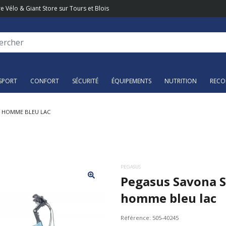
e Vélo & Giant Store sur Tours et Blois
SPORT
CONFORT
SÉCURITÉ
ÉQUIPEMENTS
NUTRITION
RECO
4 HOMME BLEU LAC
PEGASUS
Pegasus Savona S
homme bleu lac
Référence:
505-40245