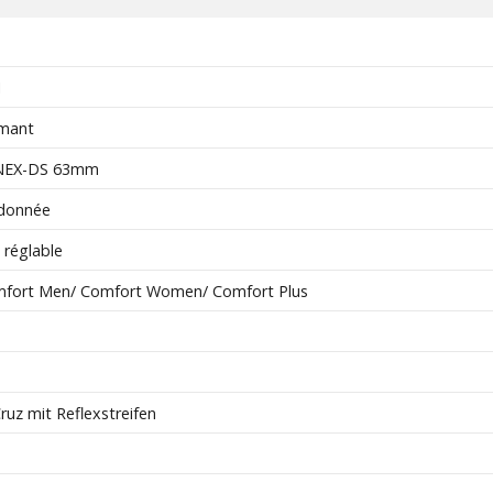
1
amant
NEX-DS 63mm
ndonnée
réglable
fort Men/ Comfort Women/ Comfort Plus
ruz mit Reflexstreifen