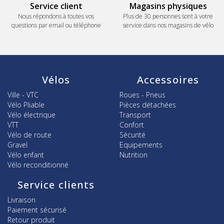
Service client
Magasins physiques
Nous répondons à toutes vos
Plus de 30 personnes sont à votre
questions par email ou téléphone
service dans nos magasins de vélo
Vélos
Accessoires
Ville - VTC
Roues - Pneus
Vélo Pliable
Pièces détachées
Vélo électrique
Transport
VTT
Confort
Vélo de route
Sécurité
Gravel
Equipements
Vélo enfant
Nutrition
Vélo reconditionné
Service clients
Livraison
Paiement sécurisé
Retour produit