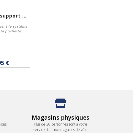
Shapeheart support magnétique vélo XXL
ient le système
 la pochette.
eter
95 €
Magasins physiques
ions
Plus de 30 personnes sont à votre
service dans nos magasins de vélo