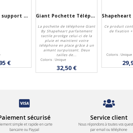
Shapeheart support magnétique pour vélo XL
Giant Pochette Téléphone Shapeheart
La pochette de téléphone Giant
Ce produit cont
By Shapeheart parfaitement
de fixation +
tactile protège celui-ci de la
eter
Personnaliser
Ach
pluie et maintient votre
téléphone en place grâce à un
aimant surpuissant. Deux
e
Coloris : Unique
tailles de...
Coloris : Unique
95 €
29,
32,50 €
Paiement sécurisé
Service client
iement simple et rapide en carte
Nous répondons à toutes vos quest
bancaire ou Paypal
par email ou téléphone