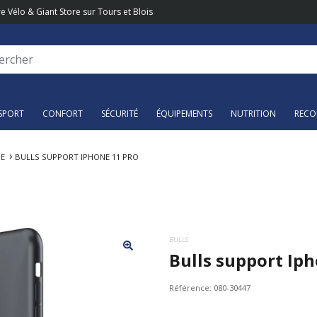
e Vélo & Giant Store sur Tours et Blois
SPORT
CONFORT
SÉCURITÉ
ÉQUIPEMENTS
NUTRITION
RECO
E
BULLS SUPPORT IPHONE 11 PRO
BULLS
Bulls support Ip
Référence:
080-30447