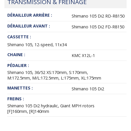
TRANSMISSION & FREINAGE
DÉRAILLEUR ARRIÈRE :
Shimano 105 Di2 RD-R8150
DÉRAILLEUR AVANT :
Shimano 105 Di2 FD-R8150
CASSETTE :
Shimano 105, 12-speed, 11x34
CHAINE :
KMC X12L-1
PÉDALIER :
Shimano 105, 36/52 XS:170mm, S:170mm,
M:172.5mm, M/L:172.5mm, L:175mm, XL:175mm
MANETTES :
Shimano 105 Di2
FREINS :
Shimano 105 Di2 hydraulic, Giant MPH rotors
[F]160mm, [R]140mm