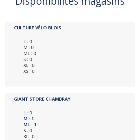
Disponibilités magasins
CULTURE VÉLO BLOIS
L : 0
M : 0
ML : 0
S : 0
XL : 0
XS : 0
GIANT STORE CHAMBRAY
L : 0
M : 1
ML : 1
S : 0
XL : 0