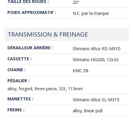
TAILLE DES ROUES :
20''
POIDS APPROXIMATIF :
N.C. par la marque
TRANSMISSION & FREINAGE
DÉRAILLEUR ARRIÈRE :
Shimano Altus RD-M310
CASSETTE :
Shimano HG200, 12x32
CHAINE :
KMC Z8
PÉDALIER :
alloy, forged, three-piece, 32t, 115mm
MANETTES :
Shimano Altus SL-M315
FREINS :
alloy, linear pull