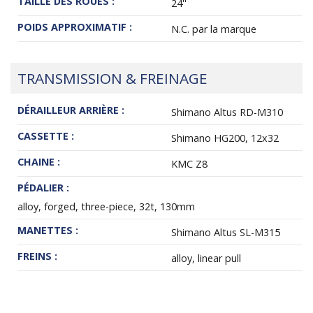
TAILLE DES ROUES :
24''
POIDS APPROXIMATIF :
N.C. par la marque
TRANSMISSION & FREINAGE
DÉRAILLEUR ARRIÈRE :
Shimano Altus RD-M310
CASSETTE :
Shimano HG200, 12x32
CHAINE :
KMC Z8
PÉDALIER :
alloy, forged, three-piece, 32t, 130mm
MANETTES :
Shimano Altus SL-M315
FREINS :
alloy, linear pull