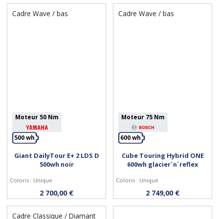
Cadre Wave / bas
Cadre Wave / bas
Moteur 50 Nm
Moteur 75 Nm
500 wh
600 wh
Giant DailyTour E+ 2 LDS D
Cube Touring Hybrid ONE
Personnaliser
Personnaliser
500wh noir
600wh glacier´n´reflex
Coloris : Unique
Coloris : Unique
2 700,00 €
2 749,00 €
Cadre Classique / Diamant