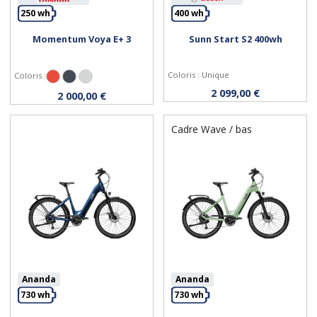
250 wh
400 wh
Momentum Voya E+ 3
Sunn Start S2 400wh
Personnaliser
Personnaliser
Coloris : Unique
Coloris :
Rouge
Noir
Gris Lune
2 099,00 €
2 000,00 €
Cadre Wave / bas
Ananda
Ananda
730 wh
730 wh