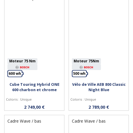
Moteur 75 Nm
Moteur 75Nm
600 wh
500 wh
Cube Touring Hybrid ONE
Vélo de Ville AEB 800 Classic
Personnaliser
Personnaliser
600 charbon et chrome
Night Blue
Coloris : Unique
Coloris : Unique
2 749,00 €
2 789,00 €
Cadre Wave / bas
Cadre Wave / bas