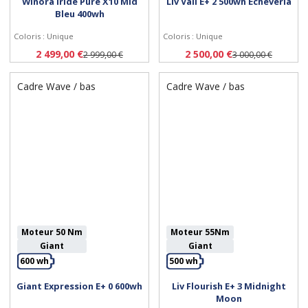
Winora Iride Pure X10 Mid
Liv Vall E+ 2 500wh Echeveria
Personnaliser
Personnaliser
Bleu 400wh
Coloris : Unique
Coloris : Unique
2 499,00 €
2 500,00 €
2 999,00 €
3 000,00 €
Cadre Wave / bas
Cadre Wave / bas
Moteur 50 Nm
Moteur 55Nm
Giant
Giant
600 wh
500 wh
Giant Expression E+ 0 600wh
Liv Flourish E+ 3 Midnight
Personnaliser
Personnaliser
Moon