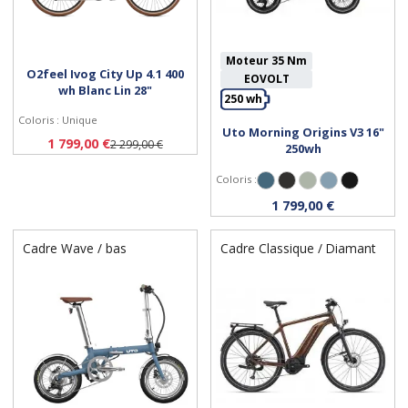
Moteur 35 Nm
O2feel Ivog City Up 4.1 400
EOVOLT
wh Blanc Lin 28"
250 wh
Coloris : Unique
Uto Morning Origins V3 16"
Personnaliser
Personnaliser
1 799,00 €
2 299,00 €
250wh
Coloris :
Bleu Océan
Noir Onyx
Vert Sauge
Bleu Satiné
Noir Satiné
1 799,00 €
Cadre Wave / bas
Cadre Classique / Diamant