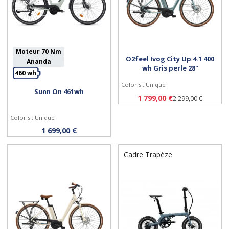
Moteur 70 Nm
O2feel Ivog City Up 4.1 400
Ananda
wh Gris perle 28"
460 wh
Coloris : Unique
Sunn On 461wh
Personnaliser
Personnaliser
1 799,00 €
2 299,00 €
Coloris : Unique
1 699,00 €
Cadre Trapèze