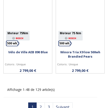
Moteur 75Nm
Moteur 75 Nm
500 wh
500 wh
Vélo de Ville AEB 890 Blue
Winora Tria X9 low 500wh
Personnaliser
Personnaliser
Brandied Pears
Coloris : Unique
Coloris : Unique
2 799,00 €
2 799,00 €
Affichage 1-48 de 129 article(s)
1
2
3
Suivant