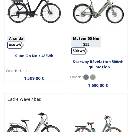
Ananda
Moteur 55 Nm
S55
468 wh
500 wh
Sunn On Noir 468Wh
Starway Révélation 500wh
Personnaliser
Personnaliser
Equi Motion
Coloris : Unique
Coloris :
1 599,00 €
Gris Bleuté
Menthe
1 690,00 €
Cadre Wave / bas