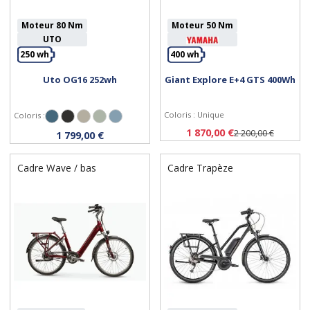
Moteur 80 Nm
Moteur 50 Nm
UTO
250 wh
400 wh
Uto OG16 252wh
Giant Explore E+4 GTS 400Wh
Personnaliser
Personnaliser
Coloris : Unique
Coloris :
Bleu Océan
Noir Onyx
Sable Chaud
Vert Sauge
Bleu Satiné
1 870,00 €
2 200,00 €
1 799,00 €
Cadre Wave / bas
Cadre Trapèze