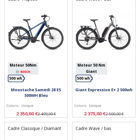
Moteur 50Nm
Moteur 50 Nm
Giant
500 wh
500 wh
Moustache Samedi 28 ES
Giant Expression E+ 2 500wh
Personnaliser
Personnaliser
500WH Bleu
Coloris : Unique
Coloris : Unique
2 350,00 €
2 375,00 €
2 499,00 €
2 500,00 €
Cadre Classique / Diamant
Cadre Wave / bas