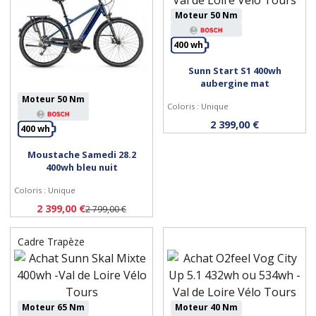
Moteur 50 Nm
Personnaliser
400 wh
Sunn Start S1 400wh
aubergine mat
Moteur 50 Nm
Coloris : Unique
2 399,00 €
400 wh
Moustache Samedi 28.2
Personnaliser
400wh bleu nuit
Coloris : Unique
2 399,00 €
2 799,00 €
Cadre Trapèze
Moteur 65 Nm
Moteur 40 Nm