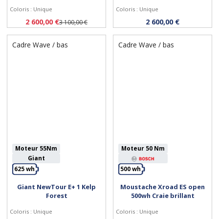
Coloris : Unique
Coloris : Unique
2 600,00 €
2 600,00 €
3 100,00 €
Cadre Wave / bas
Cadre Wave / bas
Moteur 55Nm
Moteur 50 Nm
Giant
625 wh
500 wh
Giant NewTour E+ 1 Kelp
Moustache Xroad ES open
Personnaliser
Personnaliser
Forest
500wh Craie brillant
Coloris : Unique
Coloris : Unique