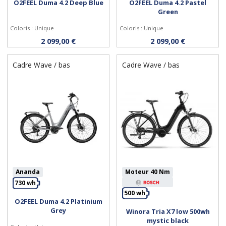
O2FEEL Duma 4.2 Deep Blue
O2FEEL Duma 4.2 Pastel
Green
Personnaliser
Personnaliser
Coloris : Unique
Coloris : Unique
2 099,00 €
2 099,00 €
Cadre Wave / bas
Cadre Wave / bas
Ananda
Moteur 40 Nm
730 wh
500 wh
O2FEEL Duma 4.2 Platinium
Grey
Winora Tria X7 low 500wh
Personnaliser
Personnaliser
mystic black