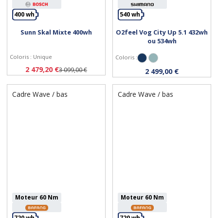
Personnaliser
Personnaliser
400 wh
540 wh
Sunn Skal Mixte 400wh
O2feel Vog City Up 5.1 432wh
ou 534wh
Coloris : Unique
Coloris :
Bleu Boréal
Gris Perle
2 479,20 €
3 099,00 €
2 499,00 €
Cadre Wave / bas
Cadre Wave / bas
Moteur 60 Nm
Moteur 60 Nm
720 wh
720 wh