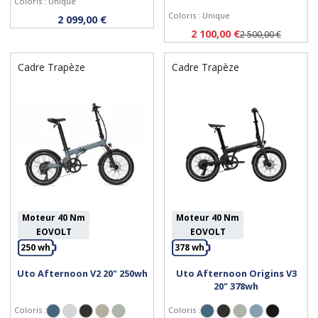
Coloris : Unique
Coloris : Unique
2 099,00 €
2 100,00 €
2 500,00 €
Cadre Trapèze
Cadre Trapèze
Moteur 40 Nm
Moteur 40 Nm
EOVOLT
EOVOLT
250 wh
378 wh
Uto Afternoon V2 20" 250wh
Uto Afternoon Origins V3
Personnaliser
Personnaliser
20" 378wh
Coloris :
Coloris :
Bleu Océan
Gris Lune
Noir Onyx
Sable Chaud
Vert Sauge
Bleu Océan
Noir Onyx
Vert Sauge
Bleu Satiné
Noir Satiné