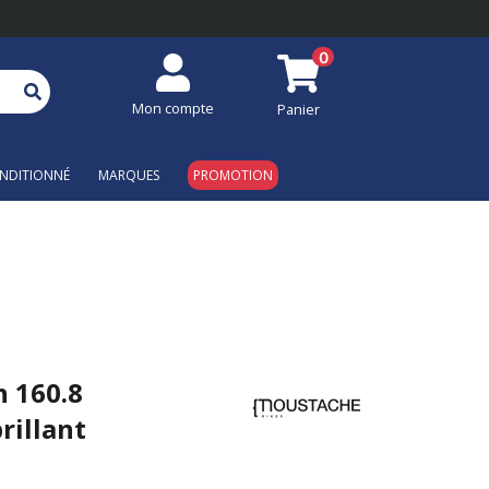
0
Mon compte
Panier
search
NDITIONNÉ
MARQUES
PROMOTION
 160.8
rillant