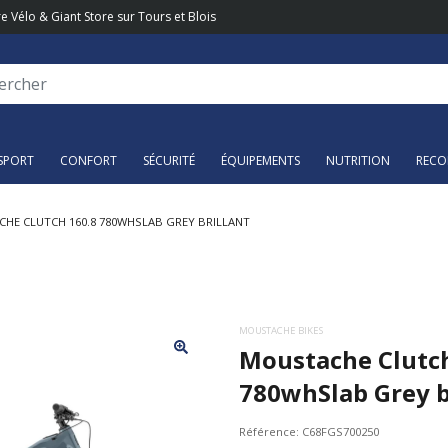
e Vélo & Giant Store sur Tours et Blois
SPORT
CONFORT
SÉCURITÉ
ÉQUIPEMENTS
NUTRITION
RECO
HE CLUTCH 160.8 780WHSLAB GREY BRILLANT
MOUSTACHE BIKES
Moustache Clutch
780whSlab Grey b
Référence:
C68FGS700250