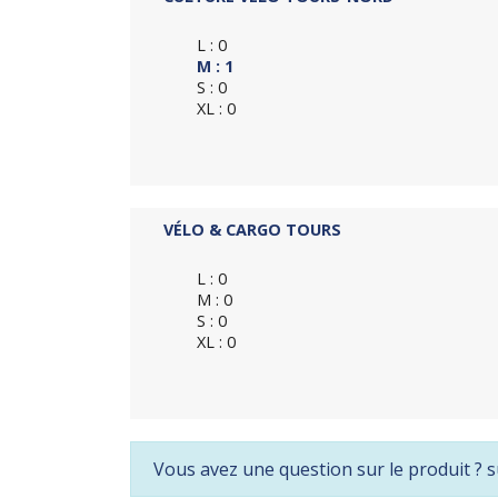
L : 0
M : 1
S : 0
XL : 0
VÉLO & CARGO TOURS
L : 0
M : 0
S : 0
XL : 0
Vous avez une question sur le produit ? s