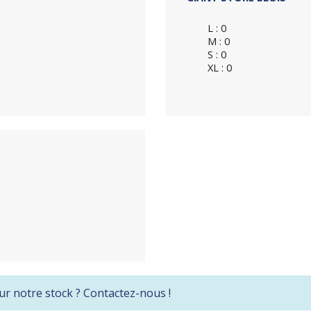
L : 0
M : 0
S : 0
XL : 0
ur notre stock ? Contactez-nous !