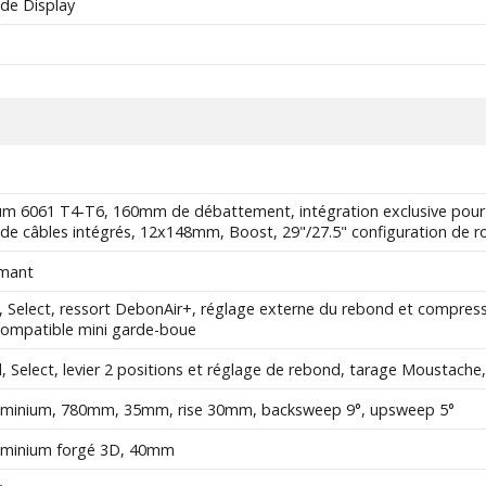
de Display
ium 6061 T4-T6, 160mm de débattement, intégration exclusive pour
e câbles intégrés, 12x148mm, Boost, 29"/27.5" configuration de r
amant
 Select, ressort DebonAir+, réglage externe du rebond et compr
compatible mini garde-boue
d, Select, levier 2 positions et réglage de rebond, tarage Moust
uminium, 780mm, 35mm, rise 30mm, backsweep 9°, upsweep 5°
uminium forgé 3D, 40mm