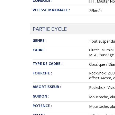
CONSOLE :
FIT, Master No
VITESSE MAXIMALE :
25km/h
PARTIE CYCLE
GENRE :
Tout suspendu
CADRE :
Clutch, alumin
MGU, passage d
TYPE DE CADRE :
Classique / Di
FOURCHE :
RockShox, ZEB,
offset 44mm, 
AMORTISSEUR :
Rockshox, Vivi
GUIDON :
Moustache, al
POTENCE :
Moustache, al