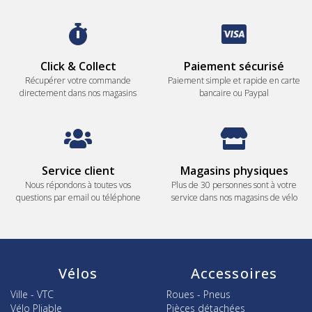
Click & Collect
Paiement sécurisé
Récupérer votre commande
Paiement simple et rapide en carte
directement dans nos magasins
bancaire ou Paypal
Service client
Magasins physiques
Nous répondons à toutes vos
Plus de 30 personnes sont à votre
questions par email ou téléphone
service dans nos magasins de vélo
Vélos
Accessoires
Ville - VTC
Roues - Pneus
Vélo Pliable
Pièces détachées