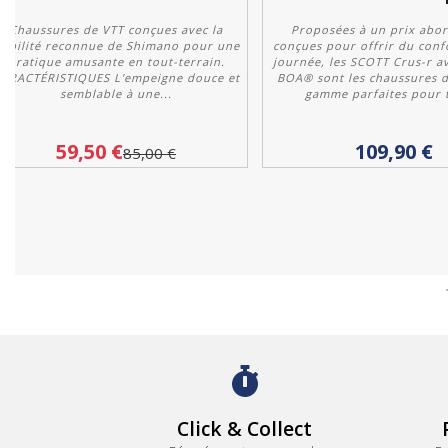
Chaussures de VTT conçues avec la
Proposées à un prix abor
iabilité reconnue de Shimano pour une
conçues pour offrir du confo
pratique amusante en tout-terrain.
journée, les SCOTT Crus-r a
ARACTÉRISTIQUES L'empeigne douce et
BOA® sont les chaussures d
semblable à une...
gamme parfaites pour t
Personnaliser
Personnaliser
59,50 €
109,90 €
85,00 €
Click & Collect