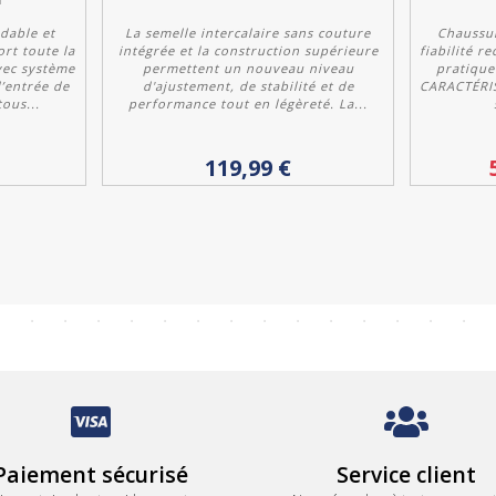
dable et
La semelle intercalaire sans couture
Chaussur
rt toute la
intégrée et la construction supérieure
fiabilité 
vec système
permettent un nouveau niveau
pratique
’entrée de
d'ajustement, de stabilité et de
CARACTÉRIS
ous...
performance tout en légèreté. La...
Personnaliser
119,99 €
Paiement sécurisé
Service client