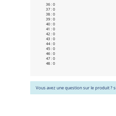
36 : 0
37 : 0
38 : 0
39 : 0
40 : 0
41 : 0
42 : 0
43 : 0
44 : 0
45 : 0
46 : 0
47 : 0
48 : 0
Vous avez une question sur le produit ? s