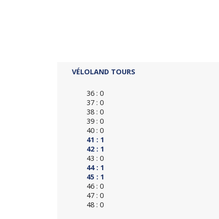
VÉLOLAND TOURS
36 : 0
37 : 0
38 : 0
39 : 0
40 : 0
41 : 1
42 : 1
43 : 0
44 : 1
45 : 1
46 : 0
47 : 0
48 : 0