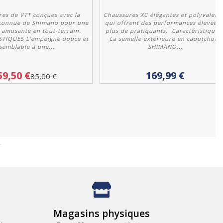
es de VTT conçues avec la
Chaussures XC élégantes et polyvalent
reconnue de Shimano pour une
qui offrent des performances élevées 
 amusante en tout-terrain.
plus de pratiquants. Caractéristiques 
TIQUES L'empeigne douce et
La semelle extérieure en caoutchouc
semblable à une...
SHIMANO...
Personnaliser
Personnaliser
59,50 €
169,99 €
85,00 €
Magasins physiques