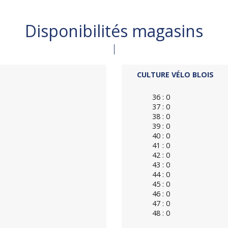
Disponibilités magasins
CULTURE VÉLO BLOIS
36 : 0
37 : 0
38 : 0
39 : 0
40 : 0
41 : 0
42 : 0
43 : 0
44 : 0
45 : 0
46 : 0
47 : 0
48 : 0