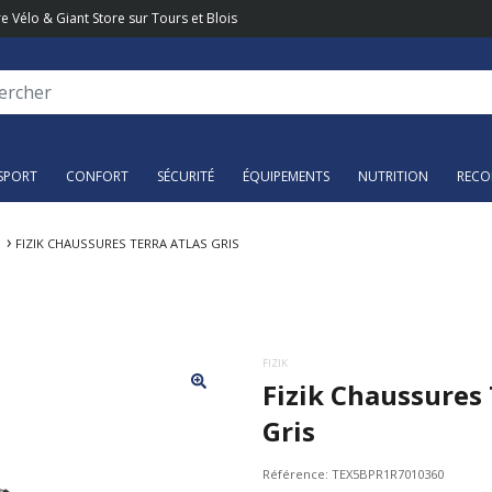
e Vélo & Giant Store sur Tours et Blois
SPORT
CONFORT
SÉCURITÉ
ÉQUIPEMENTS
NUTRITION
RECO
FIZIK CHAUSSURES TERRA ATLAS GRIS
FIZIK
Fizik Chaussures 
Gris
Référence:
TEX5BPR1R7010360