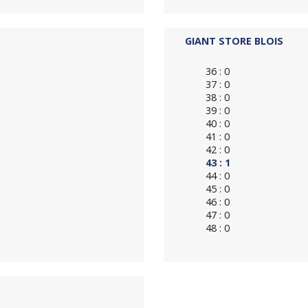
GIANT STORE BLOIS
36 : 0
37 : 0
38 : 0
39 : 0
40 : 0
41 : 0
42 : 0
43 : 1
44 : 0
45 : 0
46 : 0
47 : 0
48 : 0