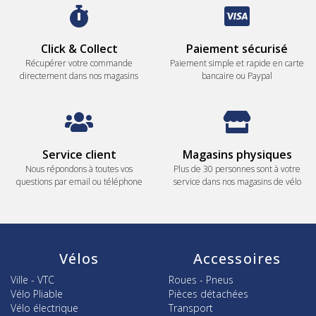
Click & Collect
Paiement sécurisé
Récupérer votre commande
Paiement simple et rapide en carte
directement dans nos magasins
bancaire ou Paypal
Service client
Magasins physiques
Nous répondons à toutes vos
Plus de 30 personnes sont à votre
questions par email ou téléphone
service dans nos magasins de vélo
Vélos
Accessoires
Ville - VTC
Roues - Pneus
Vélo Pliable
Pièces détachées
Vélo électrique
Transport