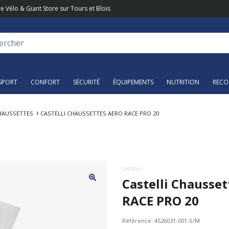
e Vélo & Giant Store sur Tours et Blois
SPORT
CONFORT
SÉCURITÉ
ÉQUIPEMENTS
NUTRITION
RECO
HAUSSETTES
CASTELLI CHAUSSETTES AERO RACE PRO 20
CASTELLI
Castelli Chausse
RACE PRO 20
Référence:
4526031-001-S/M