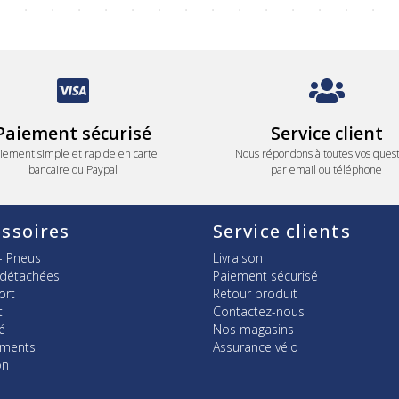
Paiement sécurisé
Service client
iement simple et rapide en carte
Nous répondons à toutes vos quest
bancaire ou Paypal
par email ou téléphone
ssoires
Service clients
- Pneus
Livraison
 détachées
Paiement sécurisé
ort
Retour produit
t
Contactez-nous
é
Nos magasins
ements
Assurance vélo
on