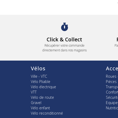
Click & Collect
Récupérer votre commande
Pa
directement dans nos magasins
Vélos
Acce
Ville - VTC
Roues 
Vélo Pliable
Pièces
Vélo électrique
Transp
VTT
Confor
Vélo de route
Sécurit
Gravel
Equip
Vélo enfant
Nutriti
Vélo reconditionné