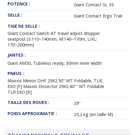
POTENCE :
Giant Contact SL 35
SELLE :
Giant Contact Ergo Trail
TIGE DE SELLE :
Giant Contact Switch AT travel adjust dropper
seatpost (S:110~140mm, M:140~170m, L/XL:
170~200mm)
JANTES :
Giant AM30, Tubeless ready, 30mm inner width
PNEUS :
Maxxis Minion DHF 29X2.50" WT Foldable, TLR,
EXO [F] Maxxis Dissector 29X2.40"" WT Foldable
TLR EXO [R]
TAILLE DES ROUES :
29''
POIDS APPROXIMATIF :
25,2 kg (en taille M)