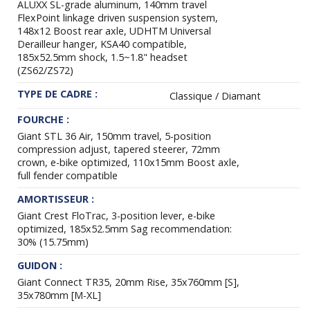
ALUXX SL-grade aluminum, 140mm travel
FlexPoint linkage driven suspension system,
148x12 Boost rear axle, UDHTM Universal
Derailleur hanger, KSA40 compatible,
185x52.5mm shock, 1.5~1.8" headset
(ZS62/ZS72)
TYPE DE CADRE :
Classique / Diamant
FOURCHE :
Giant STL 36 Air, 150mm travel, 5-position
compression adjust, tapered steerer, 72mm
crown, e-bike optimized, 110x15mm Boost axle,
full fender compatible
AMORTISSEUR :
Giant Crest FloTrac, 3-position lever, e-bike
optimized, 185x52.5mm Sag recommendation:
30% (15.75mm)
GUIDON :
Giant Connect TR35, 20mm Rise, 35x760mm [S],
35x780mm [M-XL]