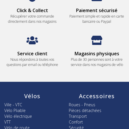
Click & Collect
Paiement sécurisé
Récupérer votre commande
Paiement simple et rapide en carte
directement dans nos magasins
bancaire ou Paypal
Service client
Magasins physiques
Nous répondons à toutes vos
Plus de 30 personnes sont à votre
questions par email ou téléphone
service dans nos magasins de vélo
Vélos
Accessoires
Ville - VTC
Roues - Pneus
Vélo Pliable
Pièces détachées
Vélo électrique
Transport
VTT
Confort
Vélo de route
Sécurité