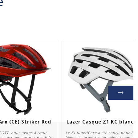
e
Arx (CE) Striker Red
Lazer Casque Z1 KC blanc mat
COTT, nous avons à cœur
Le Z1 KinetiCore a été conçu pour êtr
r constamment nos produits.
léger et permettre en même temps un