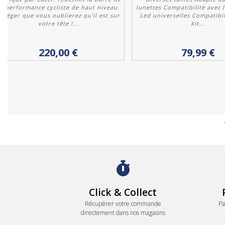
la performance cycliste de haut niveau.
lunettes Compatibilité avec 
i léger que vous oublierez qu'il est sur
Led universelles Compatibil
votre tête !...
kit...
Personnaliser
Personnaliser
220,00 €
79,99 €
Click & Collect
Récupérer votre commande
Pa
directement dans nos magasins