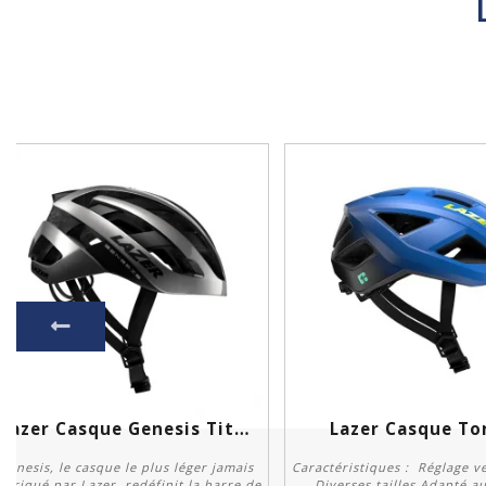
Lazer Casque Genesis Titane...
Lazer Casque Ton
Genesis, le casque le plus léger jamais
Caractéristiques : Réglage ver
abriqué par Lazer, redéfinit la barre de
Diverses tailles Adapté a