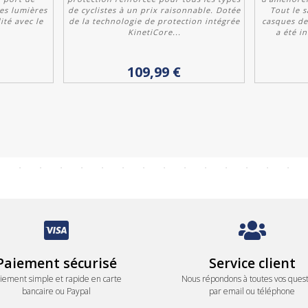
les lumières
de cyclistes à un prix raisonnable. Dotée
Tout le s
ité avec le
de la technologie de protection intégrée
casques de
KinetiCore...
a été in
Personnaliser
109,99 €
Paiement sécurisé
Service client
iement simple et rapide en carte
Nous répondons à toutes vos quest
bancaire ou Paypal
par email ou téléphone