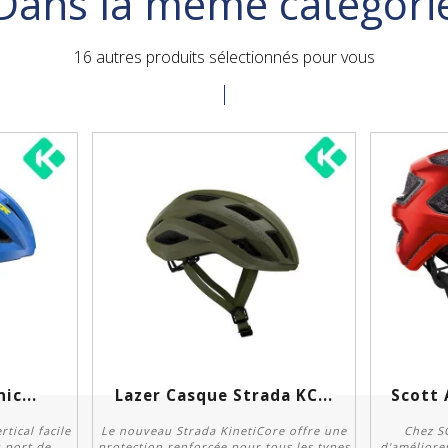
Dans la même catégori
16 autres produits sélectionnés pour vous
ic...
Lazer Casque Strada KC...
Scott 
tical facile
Le nouveau Strada KinetiCore offre une
Chez S
u port de
protection renforcée pour tous les types
d'améliore