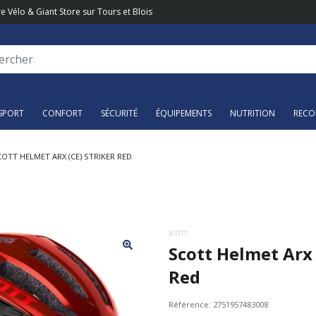
e Vélo & Giant Store sur Tours et Blois
SPORT
CONFORT
SÉCURITÉ
ÉQUIPEMENTS
NUTRITION
RECO
COTT HELMET ARX (CE) STRIKER RED
SCOTT
Scott Helmet Arx 
Red
Référence:
2751957483008