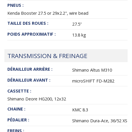
PNEUS :
Kenda Booster 27.5 or 29x2.2", wire bead
TAILLE DES ROUES :
27.5''
POIDS APPROXIMATIF :
13.8 kg
TRANSMISSION & FREINAGE
DÉRAILLEUR ARRIÈRE :
Shimano Altus M310
DÉRAILLEUR AVANT :
microSHIFT FD-M282
CASSETTE :
Shimano Deore HG200, 12x32
CHAINE :
KMC 8.3
PÉDALIER :
Shimano Dura-Ace, 36/52 XS
FREINS :