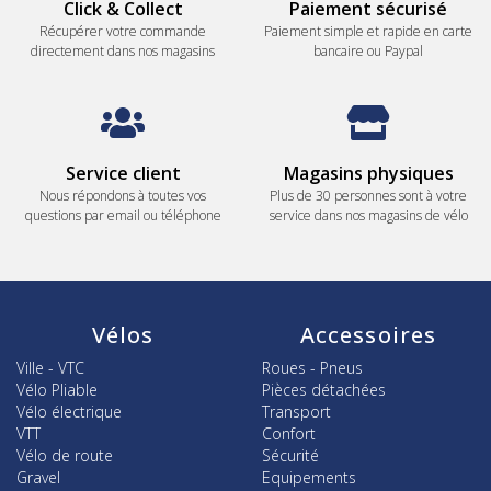
Click & Collect
Paiement sécurisé
Récupérer votre commande
Paiement simple et rapide en carte
directement dans nos magasins
bancaire ou Paypal
Service client
Magasins physiques
Nous répondons à toutes vos
Plus de 30 personnes sont à votre
questions par email ou téléphone
service dans nos magasins de vélo
Vélos
Accessoires
Ville - VTC
Roues - Pneus
Vélo Pliable
Pièces détachées
Vélo électrique
Transport
VTT
Confort
Vélo de route
Sécurité
Gravel
Equipements