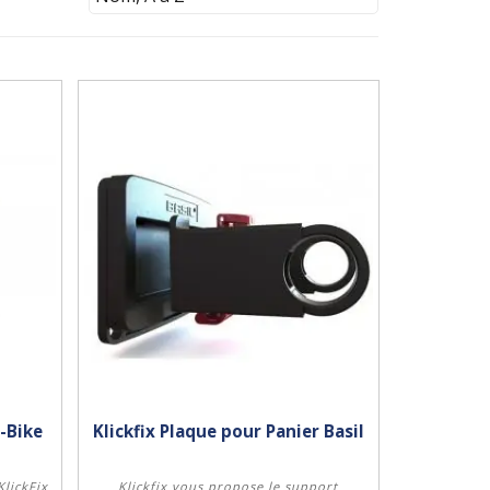
E-Bike
Klickfix Plaque pour Panier Basil
KlickFix
Klickfix vous propose le support