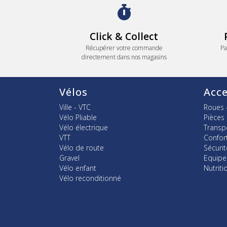
Click & Collect
Récupérer votre commande
Pa
directement dans nos magasins
Vélos
Acce
Ville - VTC
Roues 
Vélo Pliable
Pièces
Vélo électrique
Transp
VTT
Confor
Vélo de route
Sécurit
Gravel
Equip
Vélo enfant
Nutriti
Vélo reconditionné