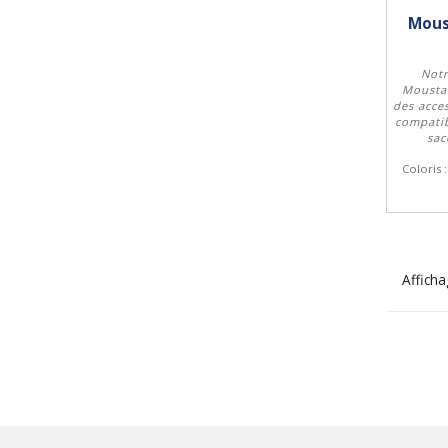
Mous
Notr
Mousta
des acces
compatib
sac
Coloris 
Afficha