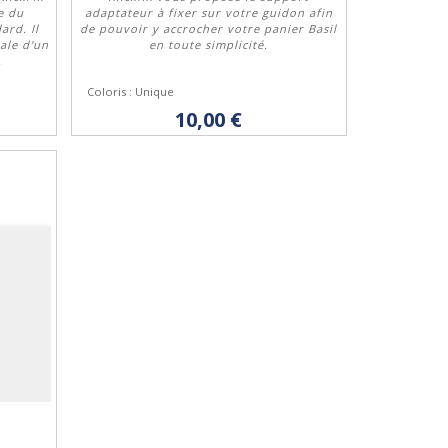
e du
adaptateur à fixer sur votre guidon afin
ard. Il
de pouvoir y accrocher votre panier Basil
rale d'un
en toute simplicité.
Acheter
.
Coloris : Unique
10,00 €