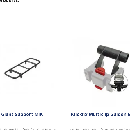
 produits.
Giant Support MIK
Klickfix Multiclip Guidon 
z et partez. Giant propose une
Le support pour fixation guidon 