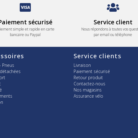
Paiement sécurisé
Service client
iement simple et rapide en carte
Nous répondons à toutes vos quest
bancaire ou Paypal
par email ou téléphone
ssoires
Service clients
- Pneus
Livraison
 détachées
Paiement sécurisé
ort
Retour produit
t
Contactez-nous
é
Nos magasins
ements
Assurance vélo
on