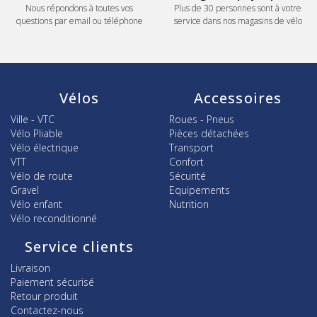
Nous répondons à toutes vos
Plus de 30 personnes sont à votre
questions par email ou téléphone
service dans nos magasins de vélo
Vélos
Accessoires
Ville - VTC
Roues - Pneus
Vélo Pliable
Pièces détachées
Vélo électrique
Transport
VTT
Confort
Vélo de route
Sécurité
Gravel
Equipements
Vélo enfant
Nutrition
Vélo reconditionné
Service clients
Livraison
Paiement sécurisé
Retour produit
Contactez-nous