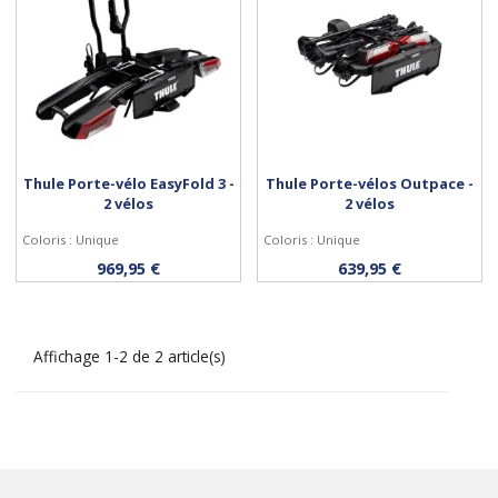
Thule Porte-vélo EasyFold 3 -
Thule Porte-vélos Outpace -
2 vélos
2 vélos
Coloris : Unique
Coloris : Unique
Acheter
Acheter
969,95 €
639,95 €
Affichage 1-2 de 2 article(s)