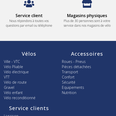
Service client
Magasins physiques
Nous répondons à toutes vos
Plus de 30 personnes sont à votre
questions par email ou téléphone
service dans nos magasins de vélo
Vélos
Accessoires
Ville - VTC
Roues - Pneus
Vélo Pliable
Pièces détachées
Vélo électrique
Transport
VTT
Confort
Vélo de route
Sécurité
Gravel
Equipements
Vélo enfant
Nutrition
Vélo reconditionné
Service clients
Livraison