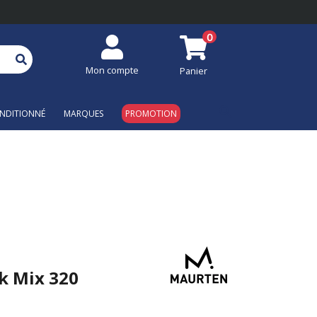
0
Mon compte
Panier
search
NDITIONNÉ
MARQUES
PROMOTION
k Mix 320