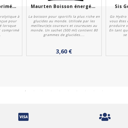
Precision Fuel Comprimés...
Maurten Boisson énergétique...
Sis G
rolytique à
La boisson pour sportifs la plus riche en
Go Hydro 
nçue pour
glucides au monde. Utilisée par les
vous êtes 
é lorsque
meilleur(e)s coureurs et coureuses au
produire v
 1 comprimé
monde. Un sachet (500 ml) contient 80
En tant qu
.
grammes de glucides....
se
Acheter
3,60 €