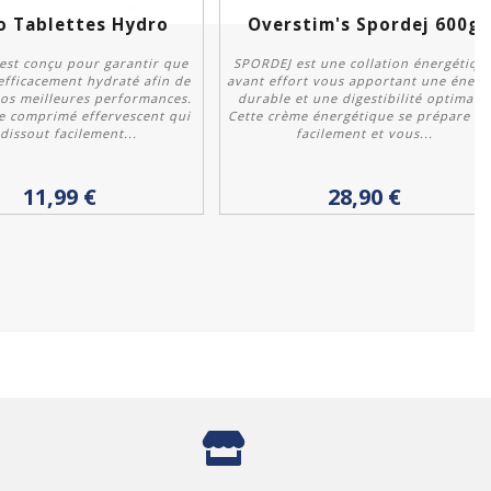
o Tablettes Hydro
Overstim's Spordej 600g
est conçu pour garantir que
SPORDEJ est une collation énergétiqu
efficacement hydraté afin de
avant effort vous apportant une énerg
os meilleures performances.
durable et une digestibilité optimale.
e comprimé effervescent qui
Cette crème énergétique se prépare tr
 dissout facilement...
facilement et vous...
Personnaliser
Personnaliser
11,99 €
28,90 €