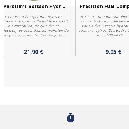
Overstim's Boisson Hydrixir...
La boisson énergétique Hydrixir
PH 500 est une boisson élect
antioxydant apporte l'équilibre parfait
concentration modérée co
d'hydratation, de glucides et
vous aider à rester hydrat
d'électrolytes essentiels au maintien de
vous transpirez. Dissoudre
vos performances tout au long de...
dans 500 ml d'eau
Personnaliser
Acheter
21,90 €
9,95 €