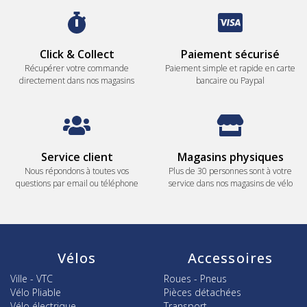
Click & Collect
Paiement sécurisé
Récupérer votre commande
Paiement simple et rapide en carte
directement dans nos magasins
bancaire ou Paypal
Service client
Magasins physiques
Nous répondons à toutes vos
Plus de 30 personnes sont à votre
questions par email ou téléphone
service dans nos magasins de vélo
Vélos
Accessoires
Ville - VTC
Roues - Pneus
Vélo Pliable
Pièces détachées
Vélo électrique
Transport