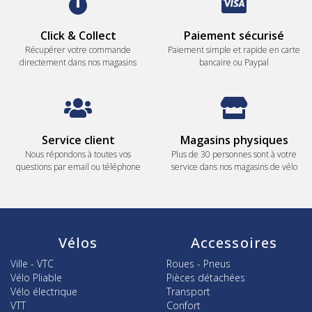
Click & Collect
Paiement sécurisé
Récupérer votre commande
Paiement simple et rapide en carte
directement dans nos magasins
bancaire ou Paypal
Service client
Magasins physiques
Nous répondons à toutes vos
Plus de 30 personnes sont à votre
questions par email ou téléphone
service dans nos magasins de vélo
Vélos
Accessoires
Ville - VTC
Roues - Pneus
Vélo Pliable
Pièces détachées
Vélo électrique
Transport
VTT
Confort