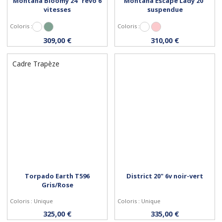
Montana Bloomy 24" révo 6
Montana Escape Lady 20"
vitesses
suspendue
Coloris :
Coloris :
Blanc
Vert Pastel
Blanc
Rose
Personnaliser
Personnaliser
309,00 €
310,00 €
Cadre Trapèze
Torpado Earth T596
District 20" 6v noir-vert
Gris/Rose
Coloris : Unique
Coloris : Unique
Personnaliser
Acheter
325,00 €
335,00 €