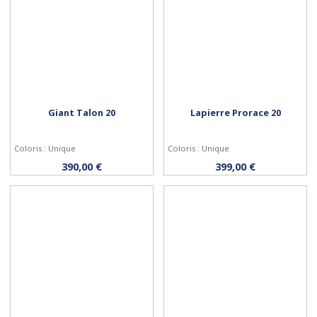
Giant Talon 20
Lapierre Prorace 20
Coloris : Unique
Coloris : Unique
Acheter
Acheter
390,00 €
399,00 €