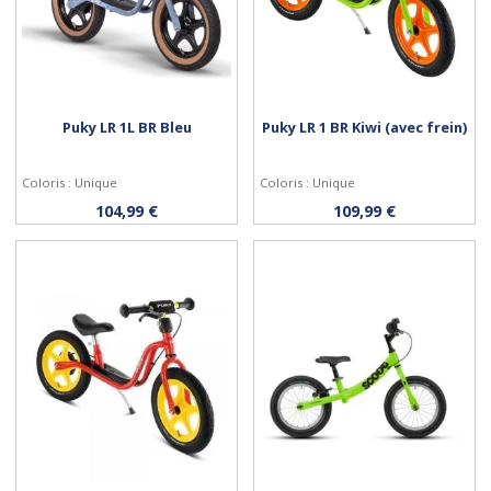
Puky LR 1L BR Bleu
Puky LR 1 BR Kiwi (avec frein)
Coloris : Unique
Coloris : Unique
Acheter
Acheter
104,99 €
109,99 €