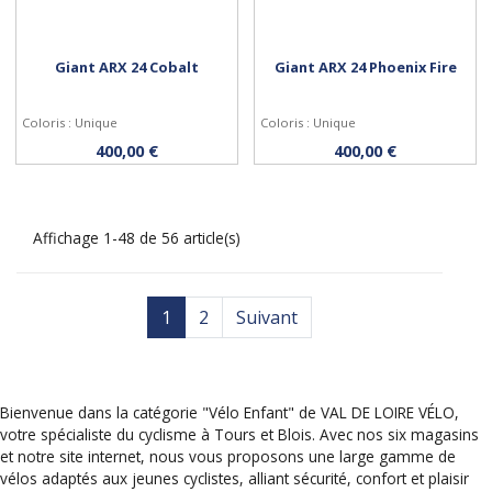
Giant ARX 24 Cobalt
Giant ARX 24 Phoenix Fire
Coloris : Unique
Coloris : Unique
Acheter
Acheter
400,00 €
400,00 €
Affichage 1-48 de 56 article(s)
1
2
Suivant
Bienvenue dans la catégorie "Vélo Enfant" de VAL DE LOIRE VÉLO,
votre spécialiste du cyclisme à Tours et Blois. Avec nos six magasins
et notre site internet, nous vous proposons une large gamme de
vélos adaptés aux jeunes cyclistes, alliant sécurité, confort et plaisir