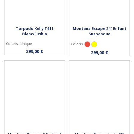
Torpado Kelly T611
Montana Escape 24" Enfant
Blanc/Fushia
Suspendue
Coloris : Unique
Coloris :
Rouge
Jaune
Acheter
Personnaliser
299,00 €
299,00 €