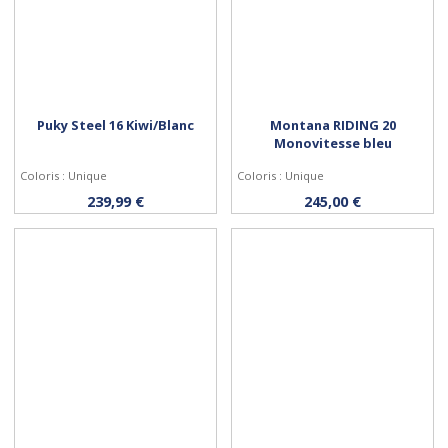
Puky Steel 16 Kiwi/Blanc
Montana RIDING 20
Monovitesse bleu
Coloris : Unique
Coloris : Unique
Acheter
Acheter
239,99 €
245,00 €