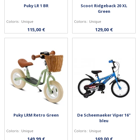
Puky LR 1 BR
Scoot Ridgeback 20 XL
Green
Coloris : Unique
Coloris : Unique
Acheter
Acheter
115,00 €
129,00 €
Puky LRM Retro Green
De Scheemaeker Viper 16"
bleu
Coloris : Unique
Coloris : Unique
Acheter
Acheter
149,99 €
169,00 €