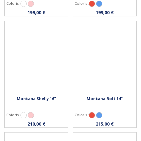
Coloris :
Coloris :
Blanc
Rose
Rouge
Bleu
199,00 €
199,00 €
Montana Shelly 16"
Montana Bolt 14"
Coloris :
Coloris :
Blanc
Rose
Rouge
Bleu
Personnaliser
Personnaliser
210,00 €
215,00 €