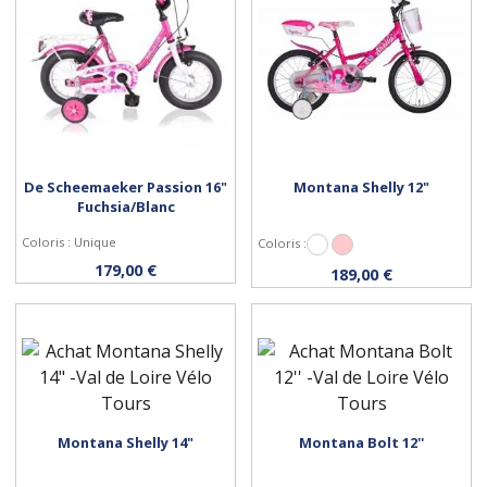
De Scheemaeker Passion 16"
Montana Shelly 12"
Fuchsia/Blanc
Coloris : Unique
Coloris :
Blanc
Rose
Acheter
Personnaliser
179,00 €
189,00 €
Montana Shelly 14"
Montana Bolt 12''
Personnaliser
Personnaliser