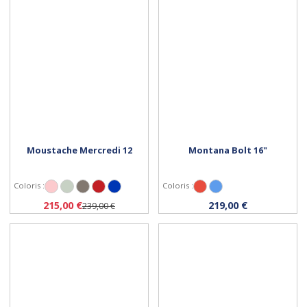
Moustache Mercredi 12
Montana Bolt 16"
Coloris :
Coloris :
Rose
Menthe mat
Titanium mat
Rouge métal
Bleu métal brillant
Rouge
Bleu
Personnaliser
Personnaliser
215,00 €
219,00 €
239,00 €