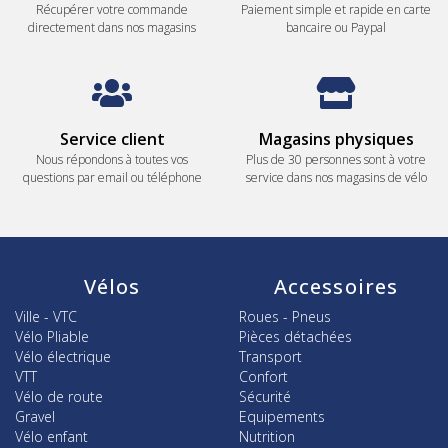
Récupérer votre commande
Paiement simple et rapide en carte
directement dans nos magasins
bancaire ou Paypal
Service client
Magasins physiques
Nous répondons à toutes vos
Plus de 30 personnes sont à votre
questions par email ou téléphone
service dans nos magasins de vélo
Vélos
Accessoires
Ville - VTC
Roues - Pneus
Vélo Pliable
Pièces détachées
Vélo électrique
Transport
VTT
Confort
Vélo de route
Sécurité
Gravel
Equipements
Vélo enfant
Nutrition