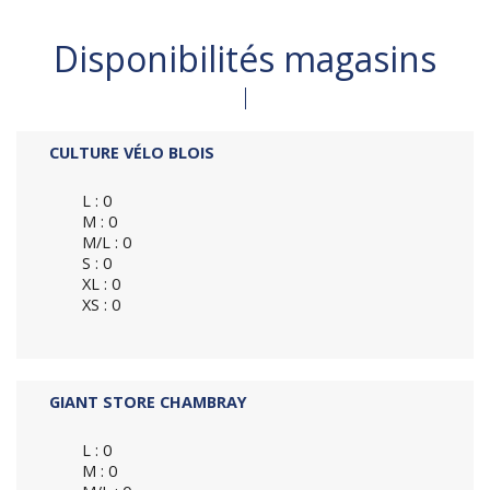
Disponibilités magasins
CULTURE VÉLO BLOIS
L : 0
M : 0
M/L : 0
S : 0
XL : 0
XS : 0
GIANT STORE CHAMBRAY
L : 0
M : 0