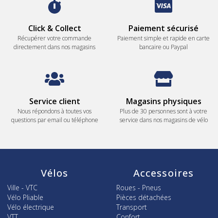
Click & Collect
Paiement sécurisé
Récupérer votre commande
Paiement simple et rapide en carte
directement dans nos magasins
bancaire ou Paypal
Service client
Magasins physiques
Nous répondons à toutes vos
Plus de 30 personnes sont à votre
questions par email ou téléphone
service dans nos magasins de vélo
Vélos
Accessoires
Ville - VTC
Roues - Pneus
Vélo Pliable
Pièces détachées
Vélo électrique
Transport
VTT
Confort