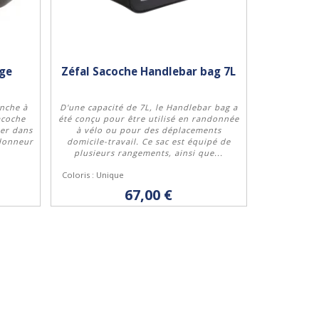
uge
Zéfal Sacoche Handlebar bag 7L
anche à
D'une capacité de 7L, le Handlebar bag a
acoche
été conçu pour être utilisé en randonnée
rer dans
à vélo ou pour des déplacements
ndonneur
domicile-travail. Ce sac est équipé de
Acheter
plusieurs rangements, ainsi que...
Coloris : Unique
67,00 €