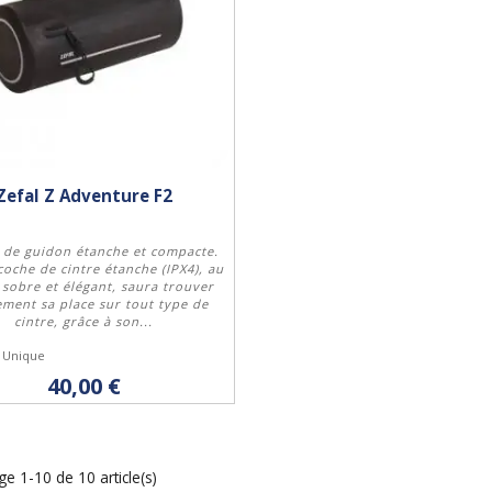
Zefal Z Adventure F2
 de guidon étanche et compacte.
coche de cintre étanche (IPX4), au
 sobre et élégant, saura trouver
ement sa place sur tout type de
Acheter
cintre, grâce à son...
: Unique
40,00 €
ge 1-10 de 10 article(s)