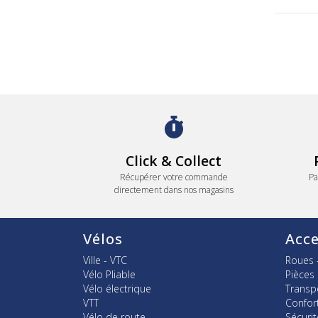
Click & Collect
Récupérer votre commande
Pa
directement dans nos magasins
Vélos
Acce
Ville - VTC
Roues 
Vélo Pliable
Pièces
Vélo électrique
Transp
VTT
Confor
Vélo de route
Sécurit