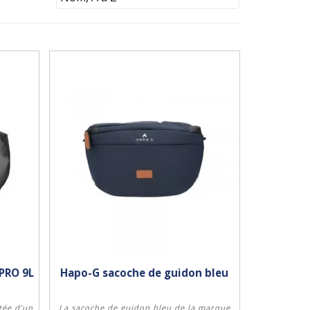
2PRO 9L
Hapo-G sacoche de guidon bleu
tée d’un
La sacoche de guidon bleu de la marque