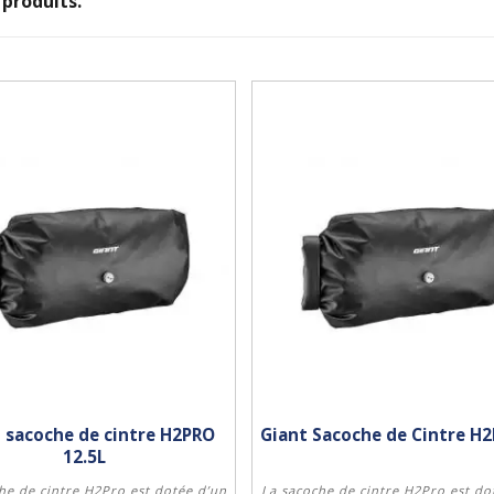
0 produits.
 sacoche de cintre H2PRO
Giant Sacoche de Cintre H
12.5L
he de cintre H2Pro est dotée d’un
La sacoche de cintre H2Pro est do