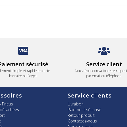
Paiement sécurisé
Service client
iement simple et rapide en carte
Nous répondons à toutes vos quest
bancaire ou Paypal
par email ou téléphone
ssoires
Service clients
- Pneus
Livraison
 détachées
Paiement sécurisé
ort
Retour produit
t
Contactez-nous
é
Nos magasins