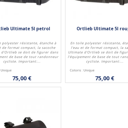
lieb Ultimate 5l petrol
Ortlieb Ultimate 5l ro
e polyester résistante, étanche à
En toile polyester résistante, ét
et de format compact, la sacoche
l'eau et de format compact, la s
 d'Ortlieb se doit de figurer dans
Ultimate d'Ortlieb se doit de figu
ement de base de tout randonneur
l'équipement de base de tout ra
Acheter
Acheter
cycliste. Important:...
cycliste. Important:...
: Unique
Coloris : Unique
75,00 €
75,00 €