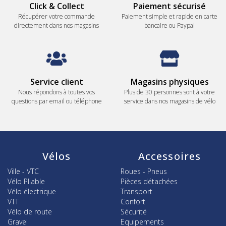
Click & Collect
Paiement sécurisé
Récupérer votre commande
Paiement simple et rapide en carte
directement dans nos magasins
bancaire ou Paypal
Service client
Magasins physiques
Nous répondons à toutes vos
Plus de 30 personnes sont à votre
questions par email ou téléphone
service dans nos magasins de vélo
Vélos
Accessoires
Ville - VTC
Roues - Pneus
Vélo Pliable
Pièces détachées
Vélo électrique
Transport
VTT
Confort
Vélo de route
Sécurité
Gravel
Equipements