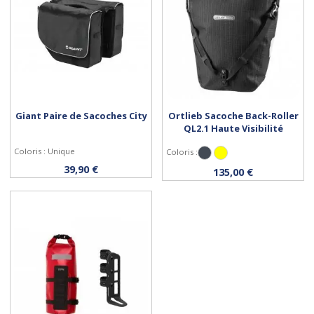
Giant Paire de Sacoches City
Ortlieb Sacoche Back-Roller
QL2.1 Haute Visibilité
Coloris : Unique
Coloris :
Noir
Jaune
Acheter
Personnaliser
39,90 €
135,00 €